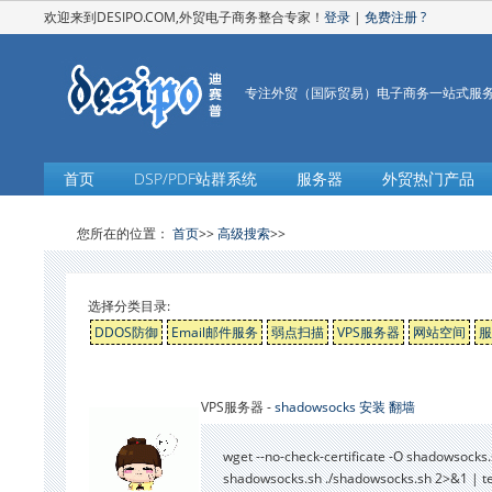
欢迎来到DESIPO.COM,外贸电子商务整合专家！
登录
|
免费注册
?
专注外贸（国际贸易）电子商务一站式服
首页
DSP/PDF站群系统
服务器
外贸热门产品
您所在的位置：
首页
>>
高级搜索
>>
选择分类目录:
DDOS防御
Email邮件服务
弱点扫描
VPS服务器
网站空间
服
VPS服务器 -
shadowsocks 安装 翻墙
wget --no-check-certificate -O shadowsock
shadowsocks.sh ./shadowsocks.sh 2>&1 | t