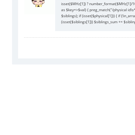
isset($MHz[1]) ? number_format($MHz[1]/1000,
as $key=>$val) { preg_match("/physical id\s*:(
$siblings); if (isset($physical[1])) { if (!in_
(isset($siblings[1])) $siblings_sum += $siblings